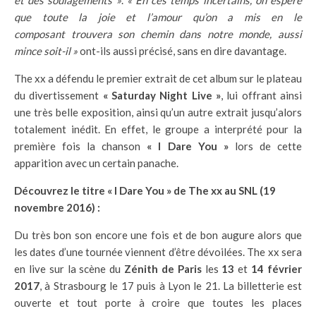
et des soulagements »
.
« En ces temps incertains, on espère
que toute la joie et l’amour qu’on a mis en le
composant trouvera son chemin dans notre monde, aussi
mince soit-il »
ont-ils aussi précisé, sans en dire davantage.
The xx a défendu le premier extrait de cet album sur le plateau
du divertissement
« Saturday Night Live »
, lui offrant ainsi
une très belle exposition, ainsi qu’un autre extrait jusqu’alors
totalement inédit. En effet, le groupe a interprété pour la
première fois la chanson
« I Dare You »
lors de cette
apparition avec un certain panache.
Découvrez le titre « I Dare You » de The xx au SNL (19
novembre 2016) :
Du très bon son encore une fois et de bon augure alors que
les dates d’une tournée viennent d’être dévoilées. The xx sera
en live sur la scène du
Zénith de Paris
les
13
et
14 février
2017
, à Strasbourg le 17 puis à Lyon le 21. La billetterie est
ouverte et tout porte à croire que toutes les places