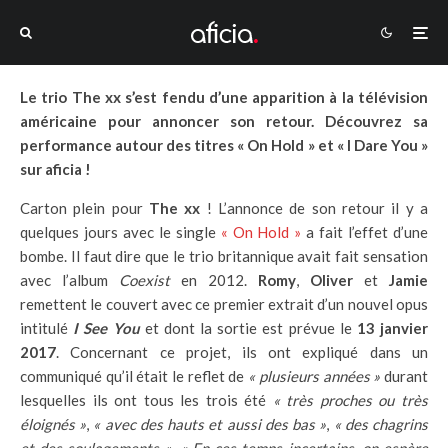
Le trio The xx s’est fendu d’une apparition à la télévision
américaine pour annoncer son retour. Découvrez sa
performance autour des titres « On Hold » et « I Dare You »
sur aficia !
Carton plein pour
The xx
! L’annonce de son retour il y a
quelques jours avec le single
« On Hold »
a fait l’effet d’une
bombe. Il faut dire que le trio britannique avait fait sensation
avec l’album
Coexist
en 2012.
Romy
,
Oliver
et
Jamie
remettent le couvert avec ce premier extrait d’un nouvel opus
intitulé
I See You
et dont la sortie est prévue le
13 janvier
2017
. Concernant ce projet, ils ont expliqué dans un
communiqué qu’il était le reflet de
« plusieurs années »
durant
lesquelles ils ont tous les trois été
« très proches ou très
éloignés »
,
« avec des hauts et aussi des bas »
,
« des chagrins