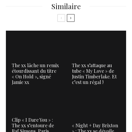
Similaire
The xx lâche un remix
The xx s’attaque au
étourdissant du titre
tube « My Love » de
« On Hold », signé
Justin Timberlake. Et
Jamie xx
c’est un régal !
Clip « I Dare You » :
The xx s’entoure de
« Night + Day Brixton
Raf Simons, Paris
» : The xx se dévoile