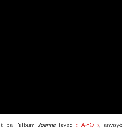
it de l’album
Joanne
(avec
« A-YO »
, envoyé