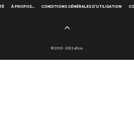
TÉ
À PROPOS…
CONDITIONS GÉNÉRALES D’UTILISATION
C
© 2013 - 2021 aficia.