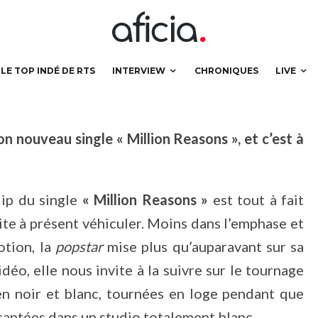
 comme les autres
LE TOP INDÉ DE RTS
INTERVIEW
CHRONIQUES
LIVE
n nouveau single « Million Reasons », et c’est à
lip du single
« Million Reasons »
est tout à fait
te à présent véhiculer. Moins dans l’emphase et
otion, la
popstar
mise plus qu’auparavant sur sa
idéo, elle nous invite à la suivre sur le tournage
en noir et blanc, tournées en loge pendant que
 captées dans un studio totalement blanc.