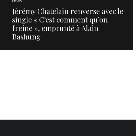
News
Jérémy Chatelain renverse avec le
single « C’est comment qu’on
freine », emprunté à Alain
Bashung