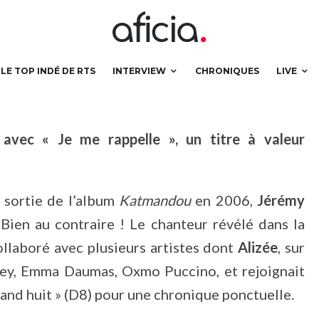
LE TOP INDÉ DE RTS
INTERVIEW
CHRONIQUES
LIVE
avec « Je me rappelle », un titre à valeur
a sortie de l’album
Katmandou
en 2006,
Jérémy
 Bien au contraire ! Le chanteur révélé dans la
ollaboré avec plusieurs artistes dont
Alizée
, sur
ey, Emma Daumas, Oxmo Puccino, et rejoignait
rand huit » (D8) pour une chronique ponctuelle.