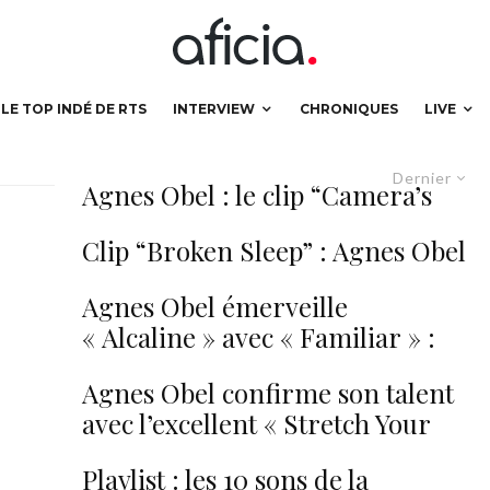
LE TOP INDÉ DE RTS
INTERVIEW
CHRONIQUES
LIVE
Dernier
Agnes Obel : le clip “Camera’s
Rolling”
Clip “Broken Sleep” : Agnes Obel
offre un rêve onirique
Agnes Obel émerveille
« Alcaline » avec « Familiar » :
regardez !
Agnes Obel confirme son talent
avec l’excellent « Stretch Your
Eyes » : écoutez !
Playlist : les 10 sons de la