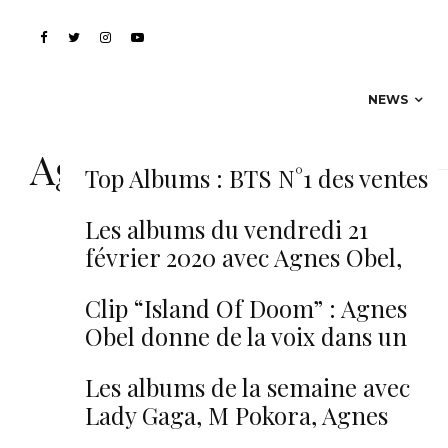
NEWS
Agnes Obel
Top Albums : BTS N°1 des ventes
avec ‘Map Of The Soul : 7’
Les albums du vendredi 21
février 2020 avec Agnes Obel,
BTS, Meute…
Clip “Island Of Doom” : Agnes
Obel donne de la voix dans un
univers onirique
Les albums de la semaine avec
Lady Gaga, M Pokora, Agnes
Obel…