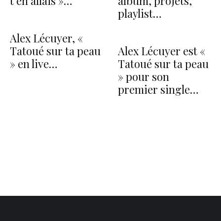
t’en allais »…
album, projets,
playlist…
Alex Lécuyer, «
Tatoué sur ta peau
Alex Lécuyer est «
» en live…
Tatoué sur ta peau
» pour son
premier single…