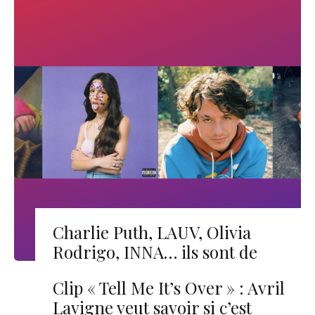
Charlie Puth, LAUV, Olivia
Rodrigo, INNA… ils sont de
retour !
Clip « Tell Me It’s Over » : Avril
Lavigne veut savoir si c’est