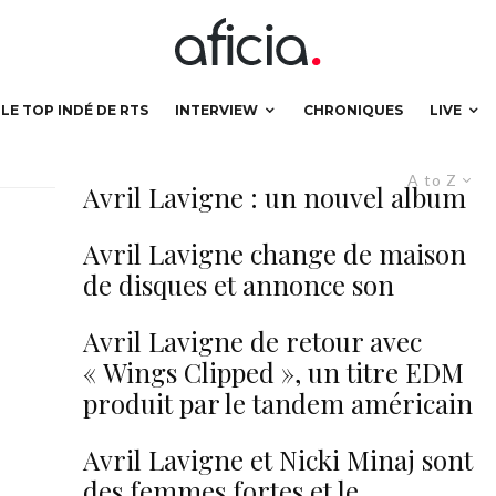
LE TOP INDÉ DE RTS
INTERVIEW
CHRONIQUES
LIVE
A to Z
Avril Lavigne : un nouvel album
pour 2017 !
Avril Lavigne change de maison
de disques et annonce son
retour dans les bacs cette année
Avril Lavigne de retour avec
« Wings Clipped », un titre EDM
produit par le tandem américain
Grey
Avril Lavigne et Nicki Minaj sont
des femmes fortes et le