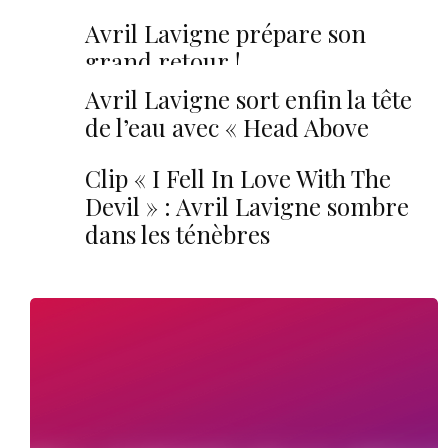
de son album ‘Let Go’ !
Avril Lavigne prépare son
grand retour !
Avril Lavigne sort enfin la tête
de l’eau avec « Head Above
Water »
Clip « I Fell In Love With The
Devil » : Avril Lavigne sombre
dans les ténèbres