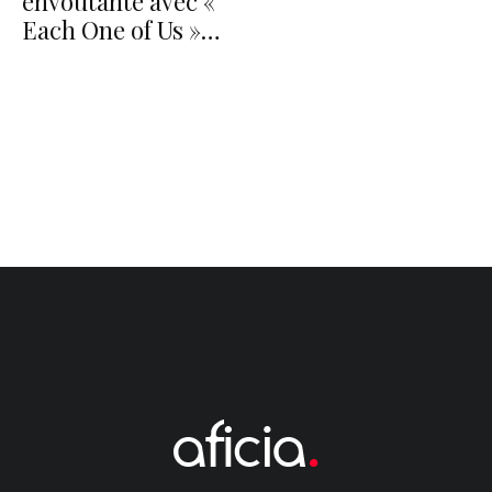
envoûtante avec «
Each One of Us »…