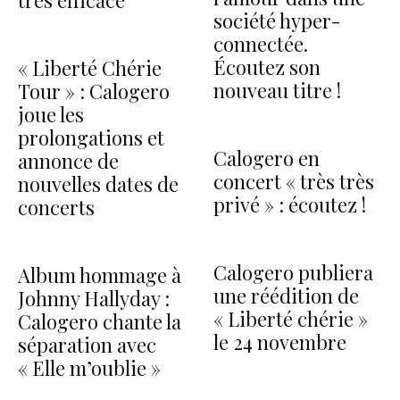
très efficace
société hyper-
connectée.
Écoutez son
« Liberté Chérie
nouveau titre !
Tour » : Calogero
joue les
prolongations et
Calogero en
annonce de
concert « très très
nouvelles dates de
privé » : écoutez !
concerts
Calogero publiera
Album hommage à
une réédition de
Johnny Hallyday :
« Liberté chérie »
Calogero chante la
le 24 novembre
séparation avec
« Elle m’oublie »