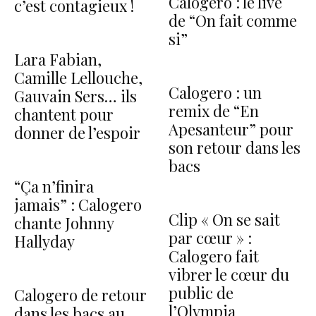
Calogero : le live
c’est contagieux !
de “On fait comme
si”
Lara Fabian,
Camille Lellouche,
Calogero : un
Gauvain Sers… ils
remix de “En
chantent pour
Apesanteur” pour
donner de l’espoir
son retour dans les
bacs
“Ça n’finira
jamais” : Calogero
Clip « On se sait
chante Johnny
par cœur » :
Hallyday
Calogero fait
vibrer le cœur du
public de
Calogero de retour
l’Olympia
dans les bacs au