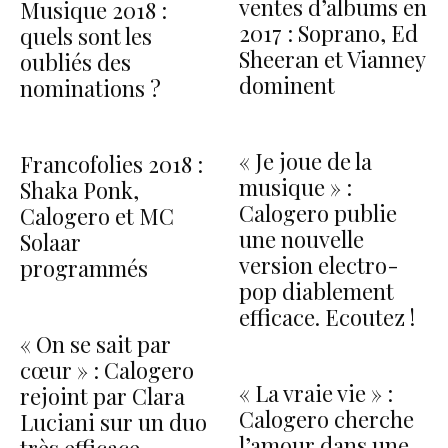
ventes d’albums en
Musique 2018 :
2017 : Soprano, Ed
quels sont les
Sheeran et Vianney
oubliés des
dominent
nominations ?
« Je joue de la
Francofolies 2018 :
musique » :
Shaka Ponk,
Calogero publie
Calogero et MC
une nouvelle
Solaar
version electro-
programmés
pop diablement
efficace. Ecoutez !
« On se sait par
cœur » : Calogero
« La vraie vie » :
rejoint par Clara
Calogero cherche
Luciani sur un duo
l’amour dans une