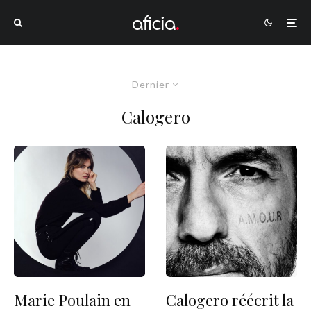
Dernier
Calogero
Marie Poulain en
Calogero réécrit la