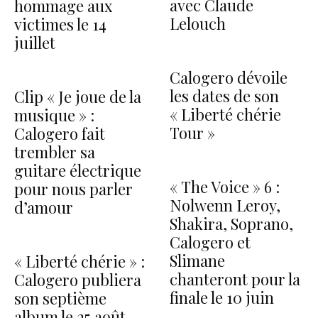
avec Claude
hommage aux
Lelouch
victimes le 14
juillet
Calogero dévoile
les dates de son
Clip « Je joue de la
« Liberté chérie
musique » :
Tour »
Calogero fait
trembler sa
guitare électrique
« The Voice » 6 :
pour nous parler
Nolwenn Leroy,
d’amour
Shakira, Soprano,
Calogero et
Slimane
« Liberté chérie » :
chanteront pour la
Calogero publiera
finale le 10 juin
son septième
album le 25 août