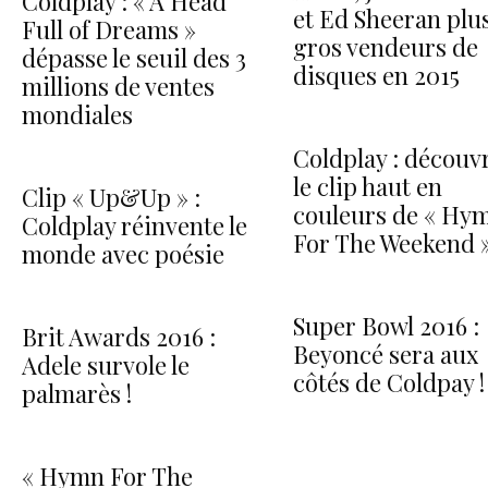
Coldplay : « A Head
et Ed Sheeran plu
Full of Dreams »
gros vendeurs de
dépasse le seuil des 3
disques en 2015
millions de ventes
mondiales
Coldplay : découv
le clip haut en
Clip « Up&Up » :
couleurs de « Hy
Coldplay réinvente le
For The Weekend »
monde avec poésie
Super Bowl 2016 :
Brit Awards 2016 :
Beyoncé sera aux
Adele survole le
côtés de Coldpay !
palmarès !
« Hymn For The