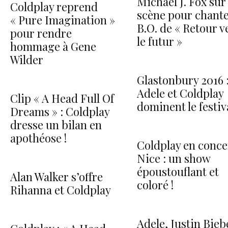
Michael J. Fox sur
Coldplay reprend
scène pour chante
« Pure Imagination »
B.O. de « Retour v
pour rendre
le futur »
hommage à Gene
Wilder
Glastonbury 2016 
Adele et Coldplay
Clip « A Head Full Of
dominent le festiva
Dreams » : Coldplay
dresse un bilan en
apothéose !
Coldplay en conce
Nice : un show
époustouflant et
Alan Walker s’offre
coloré !
Rihanna et Coldplay
Adele, Justin Bieb