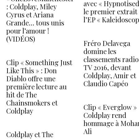
avec « Hypnotised
: Coldplay, Miley
le premier extrait
Cyrus et Ariana
l’EP « Kaleidoscop
Grande… tous unis
pour l’amour !
(VIDÉOS)
Fréro Delavega
domine les
classements radio
Clip « Something Just
TV 2016, devant
Like This » : Don
Coldplay, Amir et
Diablo offre une
Claudio Capéo
première lecture au
hit de The
Chainsmokers et
Clip « Everglow » 
Coldplay
Coldplay rend
hommage à Moh
Ali
Coldplay et The