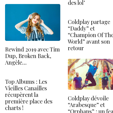
des lol’
Coldplay partage
“Daddy” et
“Champion Of Th
World” avant son
retour
Rewind 2019 avec Tim
Dup, Broken Back,
Angèle…
Top Albums : Les
Vieilles Canailles
récupèrent la
Coldplay dévoile
première place des
“Arabesque” et
charts !
“Orphans” : un fe