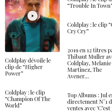
“Trouble In Town
Coldplay : le clip 
Cry Cry”
2019 en 12 titres p
Thibaut Muller av
Coldplay dévoile le
Coldplay, Melanie
clip de “Higher
Martinez, The
Power”
Avener…
Coldplay : le clip
Top Albums : Jul e
“Champion Of The
directement N°1 d
World”
ventes avec ‘C’est