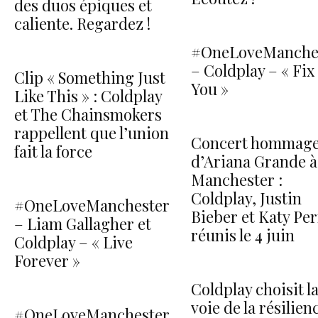
des duos épiques et
caliente. Regardez !
#OneLoveManche
– Coldplay – « Fix
Clip « Something Just
You »
Like This » : Coldplay
et The Chainsmokers
rappellent que l’union
Concert hommag
fait la force
d’Ariana Grande à
Manchester :
Coldplay, Justin
#OneLoveManchester
Bieber et Katy Per
– Liam Gallagher et
réunis le 4 juin
Coldplay – « Live
Forever »
Coldplay choisit l
voie de la résilien
#OneLoveManchester