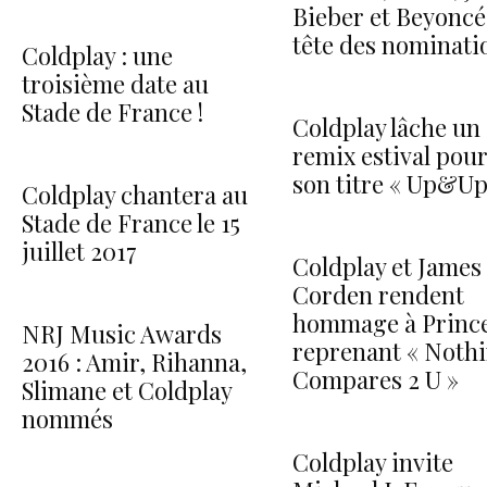
Bieber et Beyoncé
tête des nominati
Coldplay : une
troisième date au
Stade de France !
Coldplay lâche un
remix estival pou
son titre « Up&Up
Coldplay chantera au
Stade de France le 15
juillet 2017
Coldplay et James
Corden rendent
hommage à Princ
NRJ Music Awards
reprenant « Noth
2016 : Amir, Rihanna,
Compares 2 U »
Slimane et Coldplay
nommés
Coldplay invite