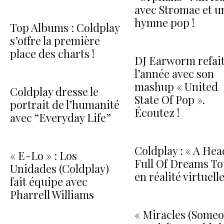
avec Stromae et u
hymne pop !
Top Albums : Coldplay
s’offre la première
place des charts !
DJ Earworm refai
l’année avec son
mashup « United
Coldplay dresse le
State Of Pop ».
portrait de l’humanité
Écoutez !
avec “Everyday Life”
Coldplay : « A Hea
« E-Lo » : Los
Full Of Dreams To
Unidades (Coldplay)
en réalité virtuelle
fait équipe avec
Pharrell Williams
« Miracles (Some