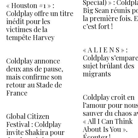
Special) » : Coldpl
« Houston #1 » :
Big Sean réunis p
Coldplay offre un titre
la première fois. E
inédit pour les
c’est fort !
victimes de la
tempête Harvey
« A L I E N S » :
Coldplay s’empar
Coldplay annonce
sujet brûlant des
deux ans de pause,
migrants
mais confirme son
retour au Stade de
France
Coldplay croit en
l’amour pour nou
sauver du chaos a
Global Citizen
« All I Can Think
Festival : Coldplay
About Is You ».
invite Shakira pour
Écoutez !