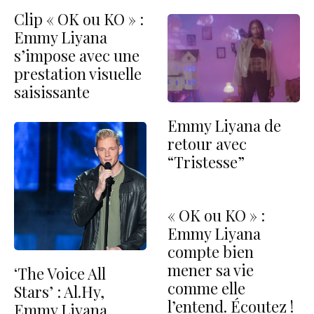
Clip « OK ou KO » :
Emmy Liyana
s’impose avec une
prestation visuelle
saisissante
Emmy Liyana de
retour avec
“Tristesse”
« OK ou KO » :
Emmy Liyana
compte bien
mener sa vie
‘The Voice All
comme elle
Stars’ : Al.Hy,
l’entend. Écoutez !
Emmy Liyana,