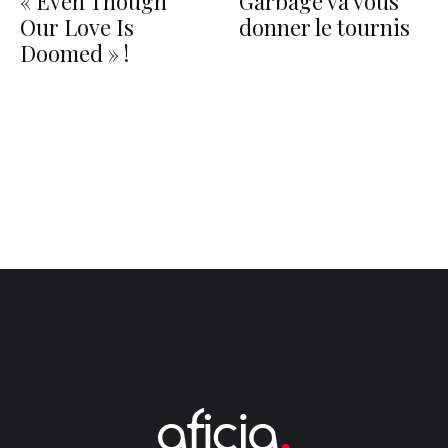
« Even Though
Garbage va vous
Our Love Is
donner le tournis
Doomed » !