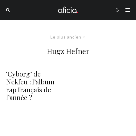
Le plus ancien
Hugz Hefner
‘Cyborg’ de
Nekfeu : l’album
rap français de
l’année ?