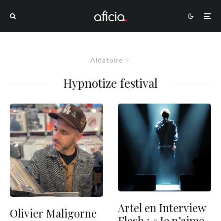
Aléatoire
Hypnotize festival
Artel en Interview
Olivier Maligorne
Flash : « Je n’aime