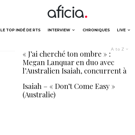
LE TOP INDÉ DE RTS
INTERVIEW
CHRONIQUES
LIVE
A to Z
« J’ai cherché ton ombre » :
Megan Lanquar en duo avec
l’Australien Isaiah, concurrent à
l’Eurovision 2017
Isaiah – « Don’t Come Easy »
(Australie)