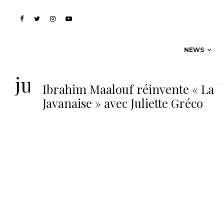
NEWS
juliette gréco
Ibrahim Maalouf réinvente « La
Javanaise » avec Juliette Gréco