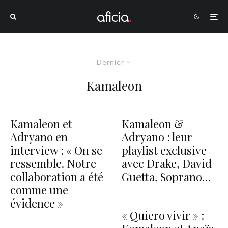
Dernier
Kamaleon
Kamaleon et
Kamaleon &
Adryano en
Adryano : leur
interview : « On se
playlist exclusive
ressemble. Notre
avec Drake, David
collaboration a été
Guetta, Soprano…
comme une
évidence »
« Quiero vivir » :