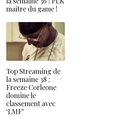
la semaine 36 : PLK
maître du game !
Top Streaming de
la semaine 38 :
Freeze Corleone
domine le
classement avec
‘LMF’