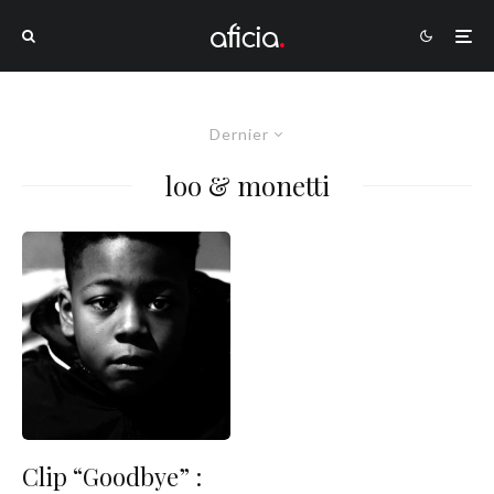
Dernier
loo & monetti
Clip “Goodbye” :