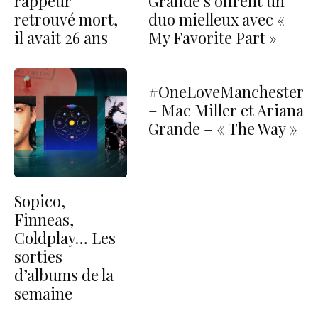
rappeur
Grande s’offrent un
retrouvé mort,
duo mielleux avec «
il avait 26 ans
My Favorite Part »
#OneLoveManchester
– Mac Miller et Ariana
Grande – « The Way »
Sopico,
Finneas,
Coldplay… Les
sorties
d’albums de la
semaine