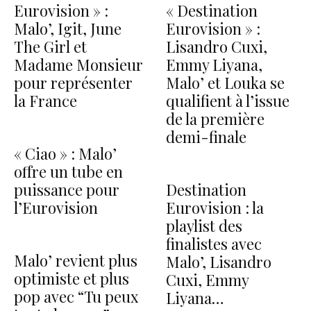
Eurovision » :
« Destination
Malo’, Igit, June
Eurovision » :
The Girl et
Lisandro Cuxi,
Madame Monsieur
Emmy Liyana,
pour représenter
Malo’ et Louka se
la France
qualifient à l’issue
de la première
demi-finale
« Ciao » : Malo’
offre un tube en
puissance pour
Destination
l’Eurovision
Eurovision : la
playlist des
finalistes avec
Malo’ revient plus
Malo’, Lisandro
optimiste et plus
Cuxi, Emmy
pop avec “Tu peux
Liyana…