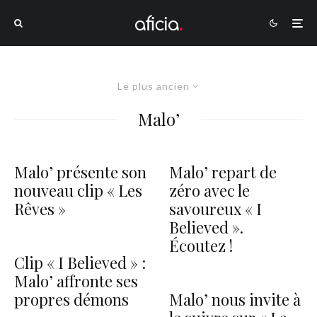
Le plus ancien
Malo’
Malo’ présente son
Malo’ repart de
nouveau clip « Les
zéro avec le
Rêves »
savoureux « I
Believed ».
Écoutez !
Clip « I Believed » :
Malo’ affronte ses
propres démons
Malo’ nous invite à