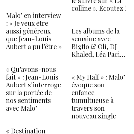
le suivre sur « La
colline ». Écoutez !
Malo’ en interview
: « Je veux être
aussi généreux
Les albums de la
que Jean-Louis
semaine avec
Aubert a pu l’être »
Bigflo & Oli, DJ
Khaled, Léa Paci…
« Qu’avons-nous
fait » : Jean-Louis
« My Half » : Malo’
Aubert s’interroge
évoque son
sur la portée de
enfance
nos sentiments
tumultueuse à
avec Malo’
travers son
nouveau single
« Destination