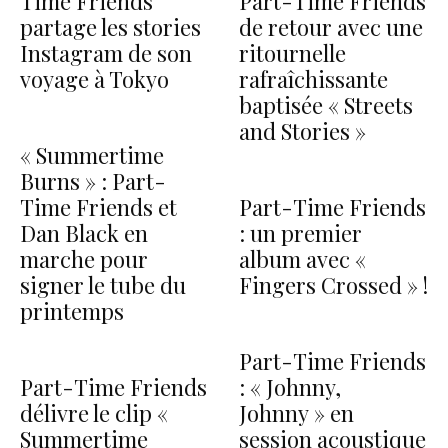
Time Friends
Part-Time Friends
partage les stories
de retour avec une
Instagram de son
ritournelle
voyage à Tokyo
rafraîchissante
baptisée « Streets
and Stories »
« Summertime
Burns » : Part-
Time Friends et
Part-Time Friends
Dan Black en
: un premier
marche pour
album avec «
signer le tube du
Fingers Crossed » !
printemps
Part-Time Friends
Part-Time Friends
: « Johnny,
délivre le clip «
Johnny » en
Summertime
session acoustique