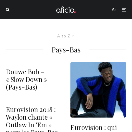
A to Z
Pays-Bas
Douwe Bob –
« Slow Down »
(Pays-Bas)
Eurovision 2018 :
Waylon chante «
Outlaw In ‘Em »
Eurovision : qui