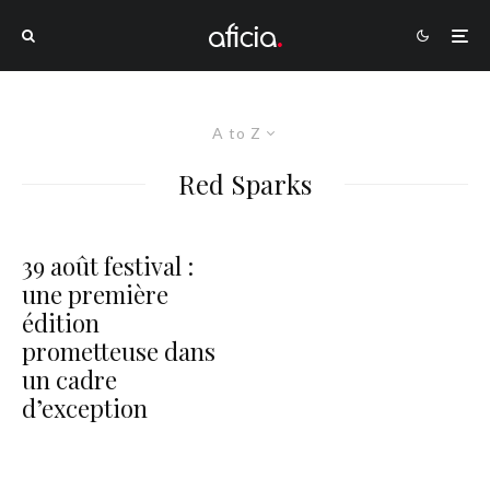
A to Z
Red Sparks
39 août festival :
23
une première
édition
prometteuse dans
un cadre
d’exception