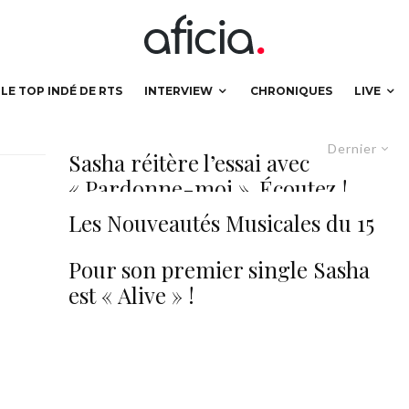
LE TOP INDÉ DE RTS
INTERVIEW
CHRONIQUES
LIVE
Dernier
Sasha réitère l’essai avec
« Pardonne-moi ». Écoutez !
Les Nouveautés Musicales du 15
janvier 2016…
Pour son premier single Sasha
est « Alive » !