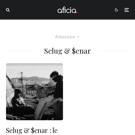
Aléatoire
Selug & $enar
Selug & $enar : le