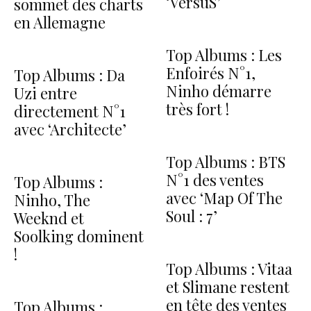
‘VersuS’
sommet des charts
en Allemagne
Top Albums : Les
Enfoirés N°1,
Top Albums : Da
Ninho démarre
Uzi entre
très fort !
directement N°1
avec ‘Architecte’
Top Albums : BTS
N°1 des ventes
Top Albums :
avec ‘Map Of The
Ninho, The
Soul : 7’
Weeknd et
Soolking dominent
!
Top Albums : Vitaa
et Slimane restent
en tête des ventes
Top Albums :