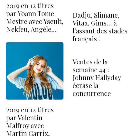
2019 en 12 titres
par Yoann Tome
Dadju, Slimane,
Mestre avec Yseult,
Vitaa, Gims… à
Nekfeu, Angèle…
l’assaut des stades
français !
Ventes de la
semaine 44 :
Johnny Hallyday
écrase la
concurrence
2019 en 12 titres
par Valentin
Malfroy avec
Martin Garrix,