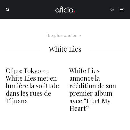
Le plus ancien
White Lies
Clip « Tokyo » :
White Lies
White Lies met en
annonce la
lumière la solitude
réédition de son
dans les rues de
premier album
Tijuana
avec “Hurt My
Heart”