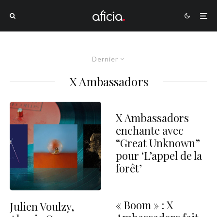
Dernier
X Ambassadors
X Ambassadors
enchante avec
“Great Unknown”
pour ‘L’appel de la
forêt’
« Boom » : X
Julien Voulzy,