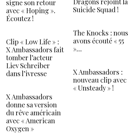
Dragons rejoint la
signe son retour
Suicide Squad !
avec « Hoping ».
Écoutez !
The Knocks : nous
avons écouté « 55
Clip « Low Life » :
»…
X Ambassadors fait
tomber l’acteur
Liev Schreiber
X Ambassadors :
dans l’ivresse
nouveau clip avec
« Unsteady » !
X Ambassadors
donne sa version
du rêve américain
avec « American
Oxygen »