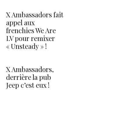
X Ambassadors fait
appel aux
frenchies We Are
I.V pour remixer
« Unsteady » !
X Ambassadors,
derrière la pub
Jeep c’est eux !