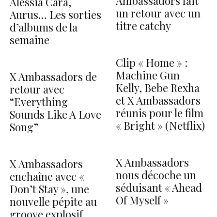
Ambassadors fait
Alessia Cara,
un retour avec un
Aurus… Les sorties
titre catchy
d’albums de la
semaine
Clip « Home » :
Machine Gun
X Ambassadors de
Kelly, Bebe Rexha
retour avec
et X Ambassadors
“Everything
réunis pour le film
Sounds Like A Love
« Bright » (Netflix)
Song”
X Ambassadors
X Ambassadors
nous décoche un
enchaîne avec «
séduisant « Ahead
Don’t Stay », une
Of Myself »
nouvelle pépite au
groove explosif