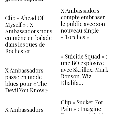
X Ambassadors
compte embraser
Clip « Ahead Of
le public avec son
Myself » : X
nouveau single
Ambassadors nous
« Torches »
emmène en balade
dans les rues de
Rochester
« Suicide Squad » :
une BO explosive
avec Skrillex, Mark
X Ambassadors
Ronson, Wiz
passe en mode
Khalifa…
blues pour « The
Devil You Know »
Clip « Sucker For
Pain » : Imagine
X Ambassadors