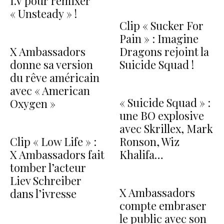
I.V pour remixer
« Unsteady » !
Clip « Sucker For
Pain » : Imagine
X Ambassadors
Dragons rejoint la
donne sa version
Suicide Squad !
du rêve américain
avec « American
« Suicide Squad » :
Oxygen »
une BO explosive
avec Skrillex, Mark
Clip « Low Life » :
Ronson, Wiz
X Ambassadors fait
Khalifa…
tomber l’acteur
Liev Schreiber
X Ambassadors
dans l’ivresse
compte embraser
le public avec son