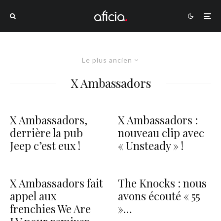
Le plus ancien
X Ambassadors
X Ambassadors,
X Ambassadors :
derrière la pub
nouveau clip avec
Jeep c’est eux !
« Unsteady » !
X Ambassadors fait
The Knocks : nous
appel aux
avons écouté « 55
frenchies We Are
»…