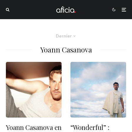
Dernier
Yoann Casanova
Yoann Casanova en
“Wonderful” :