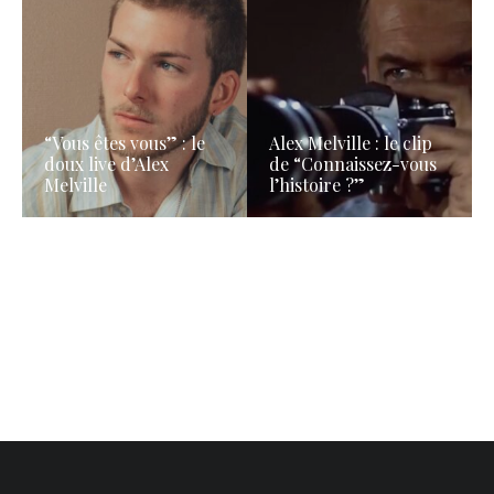
“Vous êtes vous” : le
Alex Melville : le clip
doux live d’Alex
de “Connaissez-vous
Melville
l’histoire ?”