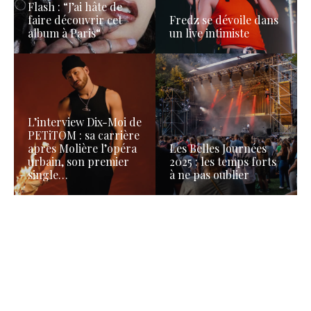
Flash : “J’ai hâte de
faire découvrir cet
Fredz se dévoile dans
album à Paris“
un live intimiste
L’interview Dix-Moi de
PETiTOM : sa carrière
après Molière l’opéra
Les Belles Journées
urbain, son premier
2025 : les temps forts
single…
à ne pas oublier