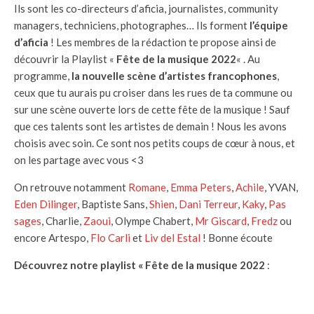
Ils sont les co-directeurs d’aficia, journalistes, community
managers, techniciens, photographes… Ils forment
l’équipe
d’aficia
! Les membres de la rédaction te propose ainsi de
découvrir la Playlist «
Fête de la musique 2022
« . Au
programme,
la nouvelle scène d’artistes francophones
,
ceux que tu aurais pu croiser dans les rues de ta commune ou
sur une scène ouverte lors de cette fête de la musique ! Sauf
que ces talents sont les artistes de demain ! Nous les avons
choisis avec soin. Ce sont nos petits coups de cœur à nous, et
on les partage avec vous <3
On retrouve notamment
Romane
,
Emma Peters
,
Achile
, YVAN,
Eden Dilinger
, Baptiste Sans,
Shien
,
Dani Terreur
,
Kaky
,
Pas
sages
, Charlie,
Zaoui
, Olympe Chabert,
Mr Giscard
,
Fredz
ou
encore Artespo,
Flo Carli
et
Liv del Estal
! Bonne écoute
Découvrez notre playlist « Fête de la musique 2022
: