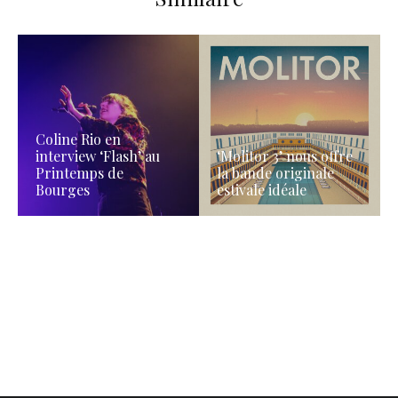
Coline Rio en
interview ‘Flash’ au
‘Molitor 3’ nous offre
Printemps de
la bande originale
Bourges
estivale idéale