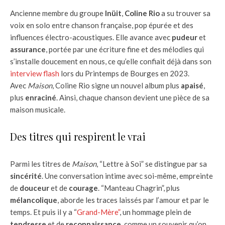
Ancienne membre du groupe
Inüit
,
Coline Rio
a su trouver sa
voix en solo entre chanson française, pop épurée et des
influences électro-acoustiques. Elle avance avec
pudeur
et
assurance
, portée par une écriture fine et des mélodies qui
s’installe doucement en nous, ce qu’elle confiait déjà dans son
interview flash
lors du Printemps de Bourges en 2023.
Avec
Maison
, Coline Rio signe un nouvel album plus
apaisé
,
plus
enraciné
. Ainsi, chaque chanson devient une pièce de sa
maison musicale.
Des titres qui respirent le vrai
Parmi les titres de
Maison
, “Lettre à Soi” se distingue par sa
sincérité
. Une conversation intime avec soi-même, empreinte
de
douceur
et de
courage
. “Manteau Chagrin”, plus
mélancolique
, aborde les traces laissés par l’amour et par le
temps. Et puis il y a “
Grand-Mère”
, un hommage plein de
tendresse
et de
reconnaissance
, comme un souvenir qu’on