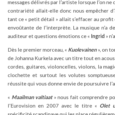
messages délivrés par l’artiste lorsque l’on ne
contrariété allait-elle donc nous empêcher d’
tant ce « petit détail » allait s’effacer au prof
envoûtante de l’interprète. La musique n’a d
auditeur et questions émotions ce «
Ingrid
» n’
Dès le premier morceau, «
Kuolevainen
», on to
de Johanna Kurkela avec un titre tout en acous
cordes, guitares, violoncelles, violons, la mag
clochette et surtout les volutes somptueus
réussite qui vous donne envie de poursuivre l’
«
Maailman valtiaat
» nous fait comprendre po
l’Eurovision en 2007 avec le titre «
Olet 
spécificité scandinave qui les place régulière