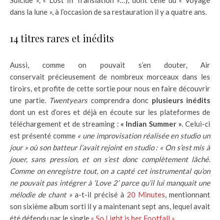
Suicide », « Lost In Translation »…), dont celle du « Voyage
dans la lune », à l’occasion de sa restauration il y a quatre ans.
14 titres rares et inédits
Aussi, comme on pouvait s’en douter, Air
conservait précieusement de nombreux morceaux dans les
tiroirs, et profite de cette sortie pour nous en faire découvrir
une partie.
Twentyears
comprendra donc
plusieurs inédits
dont un est d’ores et déjà en écoute sur les plateformes de
téléchargement et de streaming :
« Indian Summer »
. Celui-ci
est présenté comme
« une improvisation réalisée en studio un
jour » où son batteur l’avait rejoint en studio : « On s’est mis à
jouer, sans pression, et on s’est donc complètement lâché.
Comme on enregistre tout, on a capté cet instrumental qu’on
ne pouvait pas intégrer à ‘Love 2’ parce qu’il lui manquait une
mélodie de chant »
a-t-il précisé à
20 Minutes
, mentionnant
son sixième album sorti il y a maintenant sept ans, lequel avait
été défendu par le single
« So Light is her Footfall »
.