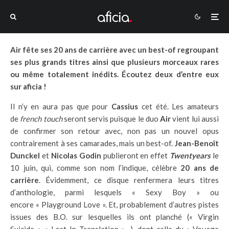
Air fête ses 20 ans de carrière avec un best-of regroupant
ses plus grands titres ainsi que plusieurs morceaux rares
ou même totalement inédits. Écoutez deux d’entre eux
sur aficia !
Il n’y en aura pas que pour
Cassius
cet été. Les amateurs
de
french touch
seront servis puisque le duo
Air
vient lui aussi
de confirmer son retour avec, non pas un nouvel opus
contrairement à ses camarades, mais un best-of.
Jean-Benoît
Dunckel
et
Nicolas Godin
publieront en effet
Twentyears
le
10 juin, qui, comme son nom l’indique, célèbre
20 ans de
carrière
. Évidemment, ce disque renfermera leurs titres
d’anthologie, parmi lesquels « Sexy Boy » ou
encore « Playground Love ». Et, probablement d’autres pistes
issues des B.O. sur lesquelles ils ont planché (« Virgin