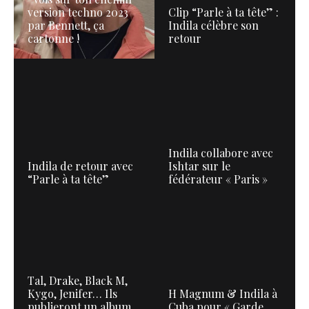
version techno 2023
Clip “Parle à ta tête” :
par Bennett, ça
Indila célèbre son
cartonne !
retour
Indila collabore avec
Indila de retour avec
Ishtar sur le
“Parle à ta tête”
fédérateur « Paris »
Tal, Drake, Black M,
Kygo, Jenifer… Ils
H Magnum & Indila à
publieront un album
Cuba pour « Garde