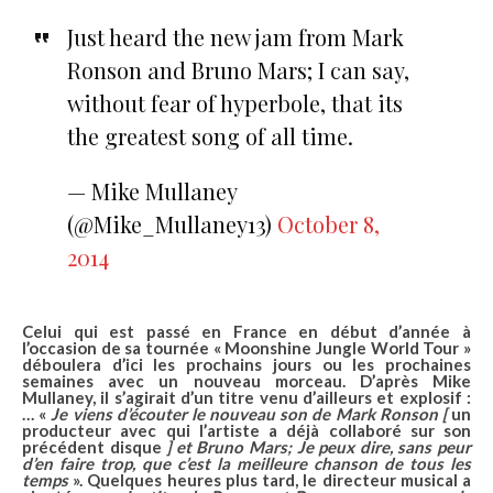
Just heard the new jam from Mark
Ronson and Bruno Mars; I can say,
without fear of hyperbole, that its
the greatest song of all time.
— Mike Mullaney
(@Mike_Mullaney13)
October 8,
2014
Celui qui est passé en France en début d’année à
l’occasion de sa tournée «
Moonshine Jungle World Tour
»
déboulera
d’ici les prochains jours ou les prochaines
semaines avec un nouveau morceau
. D’après
Mike
Mullaney
, il s’agirait d’un titre venu d’ailleurs et explosif :
… «
Je viens d’écouter le nouveau son de Mark Ronson [
un
producteur avec qui l’artiste a déjà collaboré sur son
précédent disque
] et Bruno Mars; Je peux dire, sans peur
d’en faire trop, que c’est
la meilleure chanson de tous les
temps
». Quelques heures plus tard, le directeur musical a