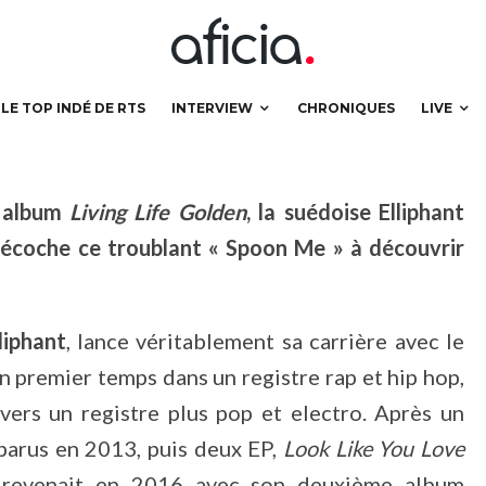
illex pour « Spoon Me »
LE TOP INDÉ DE RTS
INTERVIEW
CHRONIQUES
LIVE
e album
Living Life Golden
, la suédoise Elliphant
 décoche ce troublant « Spoon Me » à découvrir
liphant
, lance véritablement sa carrière avec le
un premier temps dans un registre rap et hip hop,
 vers un registre plus pop et electro. Après un
 parus en 2013, puis deux EP,
Look Like You Love
nt revenait en 2016 avec son deuxième album