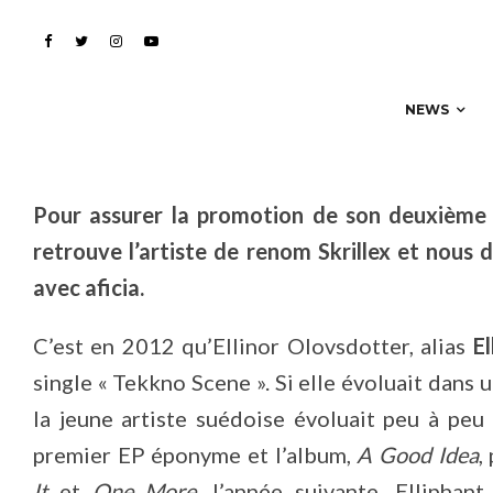
Elliphant retrouve Skr
NEWS
Pour assurer la promotion de son deuxièm
retrouve l’artiste de renom Skrillex et nous
avec aficia.
C’est en 2012 qu’Ellinor Olovsdotter, alias
El
single « Tekkno Scene ». Si elle évoluait dans 
la jeune artiste suédoise évoluait peu à peu
premier EP éponyme et l’album,
A Good Idea
,
It
et
One More
, l’année suivante, Ellipha