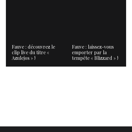
Fauve : découvrez le
Fauve : laissez-vous
clip live du titre «
emporter par la
Azulejos » !
tempête « Blizzard » !