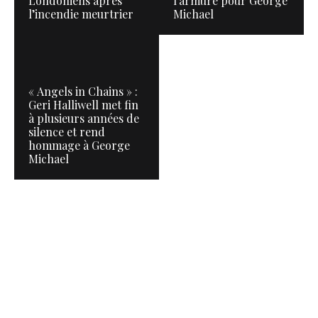
Londoniens après
l’armure pour George
l’incendie meurtrier
Michael
« Angels in Chains » :
Geri Halliwell met fin
à plusieurs années de
silence et rend
hommage à George
Michael