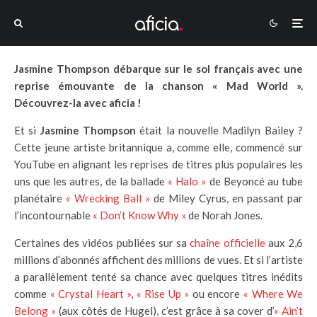
Jasmine Thompson débarque sur le sol français avec une
reprise émouvante de la chanson « Mad World ».
Découvrez-la avec aficia !
Et si
Jasmine Thompson
était la nouvelle Madilyn Bailey ?
Cette jeune artiste britannique a, comme elle, commencé sur
YouTube en alignant les reprises de titres plus populaires les
uns que les autres, de la ballade
« Halo »
de Beyoncé au tube
planétaire
« Wrecking Ball »
de Miley Cyrus, en passant par
l’incontournable
« Don’t Know Why »
de Norah Jones.
Certaines des vidéos publiées sur sa
chaîne officielle
aux 2,6
millions d’abonnés affichent des millions de vues. Et si l’artiste
a parallèlement tenté sa chance avec quelques titres inédits
comme
« Crystal Heart »
,
« Rise Up »
ou encore
« Where We
Belong »
(aux côtés de Hugel), c’est grâce à sa cover d’
« Ain’t