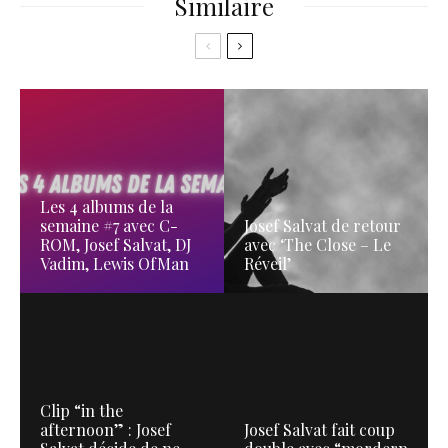
Similaire
Les 4 albums de la
semaine #7 avec C-
Josef Salvat de retour
ROM, Josef Salvat, DJ
avec ‘The Close – Le
Vadim, Lewis OfMan
Réveil’
Clip “in the
afternoon” : Josef
Josef Salvat fait coup