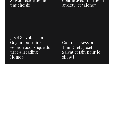
Salvat décide de ne
double avec “mordern
pas choisir
anxiety’ et “alone”
Josef Salvat rejoint
Gryffin pour une
Columbia Session :
version acoustique du
Tom Odell, Josef
titre « Heading
Salvat et Jain pour le
Home »
show !