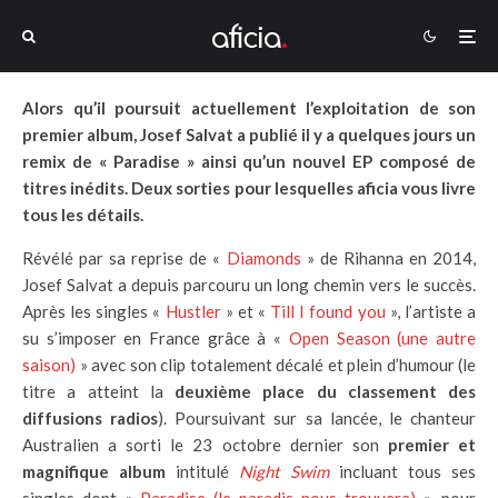
Alors qu’il poursuit actuellement l’exploitation de son
premier album, Josef Salvat a publié il y a quelques jours un
remix de « Paradise » ainsi qu’un nouvel EP composé de
titres inédits. Deux sorties pour lesquelles aficia vous livre
tous les détails.
Révélé par sa reprise de «
Diamonds
» de Rihanna en 2014,
Josef Salvat a depuis parcouru un long chemin vers le succès.
Après les singles «
Hustler
» et «
Till I found you
», l’artiste a
su s’imposer en France grâce à «
Open Season (une autre
saison)
» avec son clip totalement décalé et plein d’humour (le
titre a atteint la
deuxième place du classement des
diffusions radios
). Poursuivant sur sa lancée, le chanteur
Australien a sorti le 23 octobre dernier son
premier et
magnifique album
intitulé
Night Swim
incluant tous ses