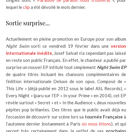
singles dont «
Paradise (le paradis nous trouvera)
», pour
lequel le
clip
a été dévoilé le mois dernier.
Sortie surprise…
Actuellement en pleine promotion en Europe pour son album
Night Swim
sorti ce vendredi 19 février dans une
version
internationale inédite
, Josef Salvat n’a cependant pas laissé
en reste son public Français. En effet, le chanteur a publié par
surprise un nouvel EP intitulé tout simplement
Night Swim EP
de quatre titres incluant les chansons complémentaires de
l’édition internationale Deluxe de son opus. Composé de «
This Life » (déjà publié en 2012 sous le label ASL Records), «
Every Night » (paru sur l’EP « In your Prime » en 2014), cet EP
révèle surtout « Secret » et « In the Audience », deux nouvelles
pépites pop brillantes. Des titres que le public avait déjà eu
l’occasion de découvrir sur scène lors sa
tournée Française
à
l’automne dernier (notamment à Paris
où nous étions
), et qui
seront très certainement dans la setlist de ses
prochains