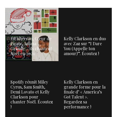
Ed Sheeran, Cœur de
Kelly Clarkson en duo
Pirate, Ariana
avec Zaz sur “I Dare
Grande… ils chantent
You (Appelle ton
Noël en 2021
amour)”. Écoutez !
Spotify réunit Miley
Kelly Clarkson en
Cyrus, Sam Smith,
grande forme pour la
Demi Lovato et Kelly
finale d’ « America’s
Clarkson pour
Got Talent ».
chanter Noël. Écoutez
Regardez sa
!
performance !