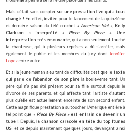
troisième a peiné à se faire une place dans les charts.
Mais c’était sans compter sur
une prestation live qui a tout
changé !
En effet, invitée pour le lancement de la quinzième
et dernière saison du télé-crochet
« American Idol »
,
Kelly
Clarkson a interprété
« Piece By Piece »
.
Une
interprétation très émouvante
, qui a non seulement touché
la chanteuse, qui à plusieurs reprises a dû s’arrêter, mais
également le public et les membres du jury dont
Jennifer
Lopez
entre autre.
Et si la jeune maman a eu tant de difficultés c’est que
le texte
qui parle de l’abandon de son père
la bouleverse tant. Un
père qui n’a pas été présent pour sa fille surtout depuis le
divorce de ses parents, et qui affecte tant l’artiste d’autant
plus qu’elle est actuellement enceinte de son second enfant.
Cette magnifique prestation a su toucher l’Amérique entière à
tel point que
« Piece By Piece »
est entrain de devenir un
tube
! Depuis,
la chanson caracole en tête du top Itunes
US
et ce depuis maintenant quelques jours, devançant ainsi