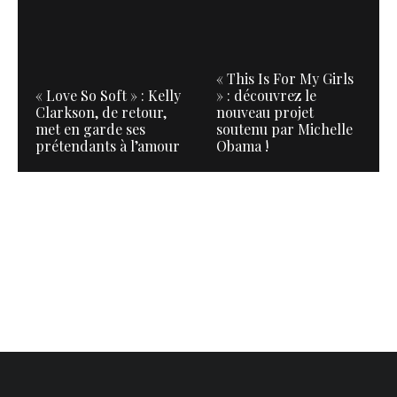
« This Is For My Girls
« Love So Soft » : Kelly
» : découvrez le
Clarkson, de retour,
nouveau projet
met en garde ses
soutenu par Michelle
prétendants à l’amour
Obama !