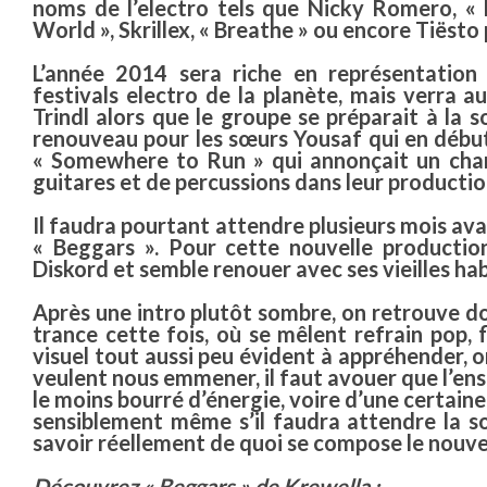
noms de l’electro tels que Nicky Romero, «
World », Skrillex, « Breathe » ou encore Tiësto 
L’année 2014 sera riche en représentation
festivals electro de la planète, mais verra a
Trindl alors que le groupe se préparait à la 
renouveau pour les sœurs Yousaf qui en début 
« Somewhere to Run » qui annonçait un chan
guitares et de percussions dans leur productio
Il faudra pourtant attendre plusieurs mois av
«
Beggars
». Pour cette nouvelle production
Diskord et semble renouer avec ses vieilles h
Après une intro plutôt sombre, on retrouve do
trance cette fois, où se mêlent refrain pop
visuel tout aussi peu évident à appréhender, 
veulent nous emmener, il faut avouer que l’en
le moins bourré d’énergie, voire d’une certai
sensiblement même s’il faudra attendre la so
savoir réellement de quoi se compose le nouve
Découvrez « Beggars » de Krewella :