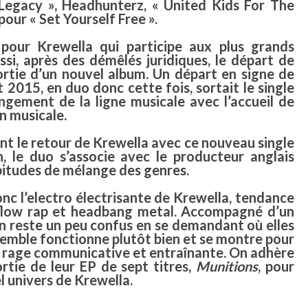
 Legacy », Headhunterz, « United Kids For The
pour « Set Yourself Free ».
 pour Krewella qui participe aux plus grands
ussi, après des démêlés juridiques, le départ de
sortie d’un nouvel album. Un départ en signe de
2015, en duo donc cette fois, sortait le single
gement de la ligne musicale avec l’accueil de
n musicale.
ant le retour de Krewella avec ce nouveau single
, le duo s’associe avec le producteur anglais
abitudes de mélange des genres.
nc l’electro électrisante de Krewella, tendance
, flow rap et headbang metal. Accompagné d’un
on reste un peu confus en se demandant où elles
semble fonctionne plutôt bien et se montre pour
ne rage communicative et entraînante. On adhère
rtie de leur EP de sept titres,
Munitions
, pour
l univers de Krewella.