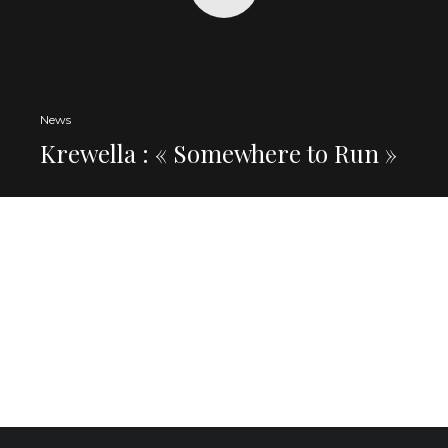
News
Krewella : « Somewhere to Run »