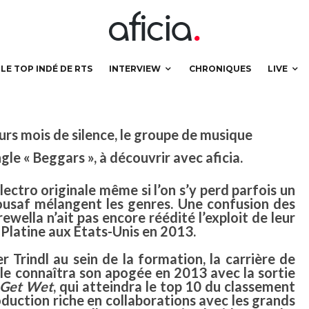
vec « Beggars »
LE TOP INDÉ DE RTS
INTERVIEW
CHRONIQUES
LIVE
rs mois de silence, le groupe de musique
gle « Beggars », à découvrir avec aficia.
lectro originale même si l’on s’y perd parfois un
ousaf mélangent les genres. Une confusion des
ewella n’ait pas encore réédité l’exploit de leur
de Platine aux États-Unis en 2013.
r Trindl au sein de la formation, la carrière de
le connaîtra son apogée en 2013 avec la sortie
Get Wet
, qui atteindra le top 10 du classement
oduction riche en collaborations avec les grands