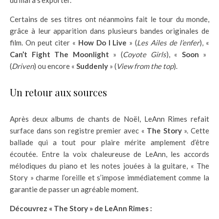
du mal à s’exporter.
Certains de ses titres ont néanmoins fait le tour du monde,
grâce à leur apparition dans plusieurs bandes originales de
film. On peut citer «
How Do I Live
» (
Les Ailes de l’enfer
), «
Can’t Fight The Moonlight
» (
Coyote Girls
), «
Soon
»
(
Driven
) ou encore «
Suddenly
» (
View from the top
).
Un retour aux sources
Après deux albums de chants de Noël, LeAnn Rimes refait
surface dans son registre premier avec «
The Story
». Cette
ballade qui a tout pour plaire mérite amplement d’être
écoutée. Entre la voix chaleureuse de LeAnn, les accords
mélodiques du piano et les notes jouées à la guitare, « The
Story » charme l’oreille et s’impose immédiatement comme la
garantie de passer un agréable moment.
Découvrez « The Story » de LeAnn Rimes :