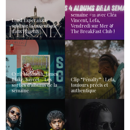
Les albums de la
semaine #11 avec Cléa
Lord Esperanza
Vincent, Lefa,
sublime la maïeutique
Vendredi sur Mer &
dans Phœnix
The BreakFast Club !
Cyril Mokaiesh, James
Blake, Saycet… Les
Clip “Pénalty” : Lefa,
sorties d’albums de la
toujours précis et
semaine
authentique