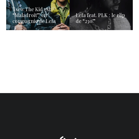
Tsew The Kid est
“Maladroit” en
Lefa feat. PLK : le clip
compagnie de Lefa
de “230”