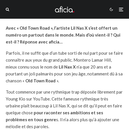
Avec « Old Town Road », l’artiste Lil Nas X s’est offert un
numéro un partout dans le monde. Mais d’où vient-il ? Qui
est-il ? Réponse avec aficia…
Parfois, il ne suffit que d’un tube sorti de nul part pour se faire
connaître aux yeux du grand public. Montero Lamar Hill,
mieux connu sous le nom de
Lil Nax X
n’a que 20 ans et a
pourtant un joli palmarès pour son jeu âge, notamment dû à sa
chanson «
Old Town Road
».
Tout commence par une rythmique trap déposée librement par
Young Kio sur YouTube. Cette fameuse rythmique très
urbaine plaît beaucoup à Lil Nas X, qui se dit qu’il peut en faire
quelque chose
pour raconter ses ambitions et ses
problèmes en tous genre
s. Il n’a alors plus qu’à ajouter une
mélodie et des paroles.