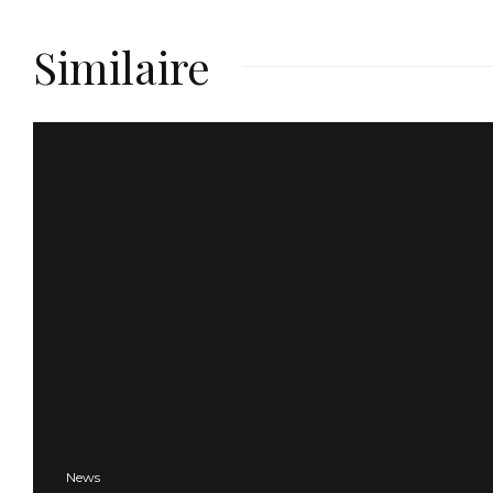
Similaire
News