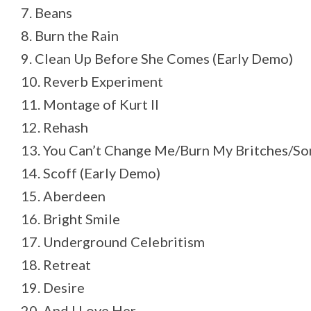
7. Beans
8. Burn the Rain
9. Clean Up Before She Comes (Early Demo)
10. Reverb Experiment
11. Montage of Kurt II
12. Rehash
13. You Can’t Change Me/Burn My Britches/So
14. Scoff (Early Demo)
15. Aberdeen
16. Bright Smile
17. Underground Celebritism
18. Retreat
19. Desire
20. And I Love Her