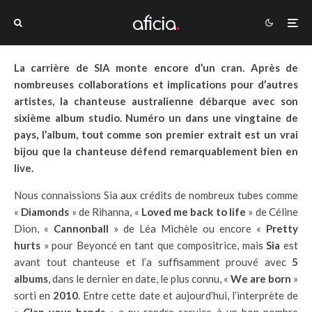
La carrière de SIA monte encore d’un cran. Après de
nombreuses collaborations et implications pour d’autres
artistes, la chanteuse australienne débarque avec son
sixième album studio. Numéro un dans une vingtaine de
pays, l’album, tout comme son premier extrait est un vrai
bijou que la chanteuse défend remarquablement bien en
live.
Nous connaissions Sia aux crédits de nombreux tubes comme
«
Diamonds
» de Rihanna, «
Loved me back to life
» de Céline
Dion, «
Cannonball
» de Léa Michèle ou encore «
Pretty
hurts
» pour Beyoncé en tant que compositrice, mais
Sia
est
avant tout chanteuse et l’a suffisamment prouvé avec
5
albums
, dans le dernier en date, le plus connu, «
We are born
»
sorti en
2010
. Entre cette date et aujourd’hui, l’interprète de