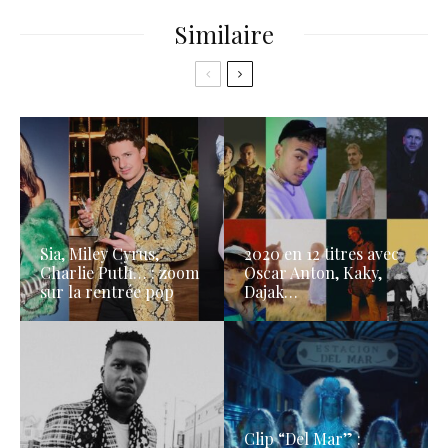
Similaire
Sia, Miley Cyrus,
2020 en 12 titres avec
Charlie Puth… : zoom
Oscar Anton, Kaky,
sur la rentrée pop
Dajak…
Clip “Del Mar” :