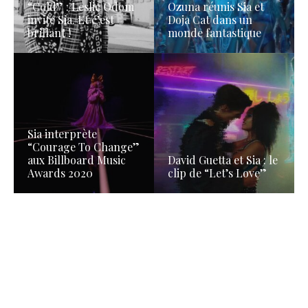
“Cold” : Leslie Odom
Ozuna réunis Sia et
invite Sia. Et c’est
Doja Cat dans un
brillant !
monde fantastique
Sia interprète
“Courage To Change”
aux Billboard Music
David Guetta et Sia : le
Awards 2020
clip de “Let’s Love”