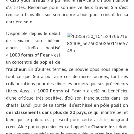
«
Clap your hands
» a pu rendre service à un bon nombre
d’artistes. Reconnue pour son merveilleux travail, Sia s’est
remise à travailler sur son propre album pour consolider
sa
carrière solo
.
Disponible depuis le début
de semaine, son sixième
album studio baptisé
«
1000 forms of Fear
» est
un concentré de
pop et de
fraîcheur
. En d’autres termes, ce nouvel opus nous rappelle
tout ce que
Sia
a pu faire ces dernières années, tant ses
collaborations pour des diverses projets que ses précédents
titres. Aussi, «
1000 Forms of Fear
» a déjà pu bénéficier
d’une critique très positive, d’où son franc succès dans les
charts. Lundi, jour de sa sortie, il s’est hissé
en pôle position
des classements dans plus de 20 pays
, ce qui montre bel et
bien que le public est présent pour cette artiste au grand
cœur. Aidé par un premier extrait appelé «
Chandelier
» dont
nous sommes tombés sous le charme dés la première écoute,