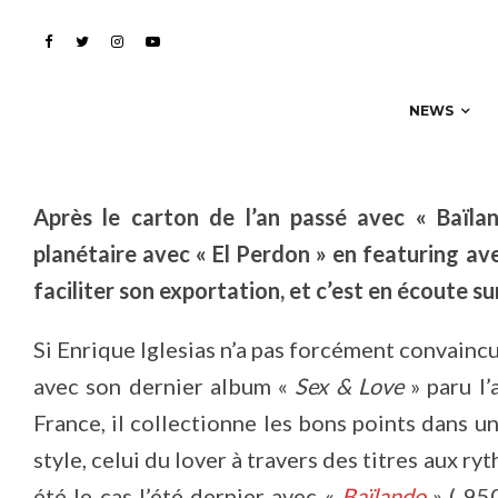
d’Enrique Iglesias & N
NEWS
Après le carton de l’an passé avec « Baïla
planétaire avec « El Perdon » en featuring av
faciliter son exportation, et c’est en écoute sur
Si Enrique Iglesias n’a pas forcément convainc
avec son dernier album «
Sex & Love
» paru l’
France, il collectionne les bons points dans u
style, celui du lover à travers des titres aux r
été le cas l’été dernier avec «
Baïlando
» ( 950