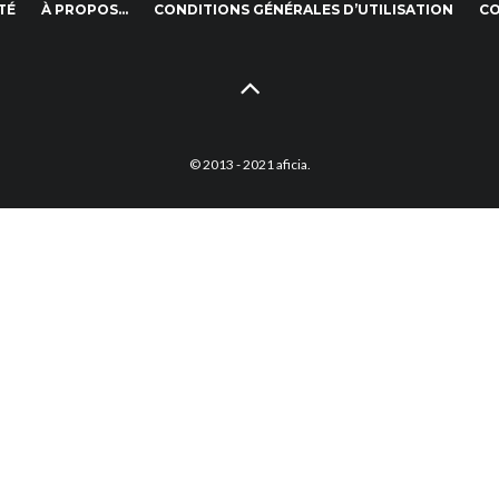
TÉ
À PROPOS…
CONDITIONS GÉNÉRALES D’UTILISATION
C
© 2013 - 2021 aficia.