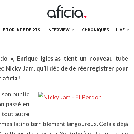
icky Jam !
LE TOP INDÉ DE RTS
INTERVIEW
CHRONIQUES
LIVE
ndo », Enrique Iglesias tient un nouveau tube
ec Nicky Jam, qu’il décide de réenregistrer pour
 aficia !
u son public
an passé en
n tout autre
ythmes latino terriblement langoureux. Cela a déjà
 millions de vues sur Youtube ) et le succès se